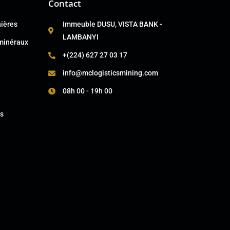
Contact
nières
Immeuble DUSU, VISTA BANK -
LAMBANYI
 minéraux
+(224) 627 27 03 17
info@mclogisticsmining.com
08h 00 - 19h 00
s