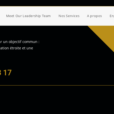
Meet Our Leadership Team
Nos Services
A propos
En
r un objectif commun :
ation étroite et une
3 17